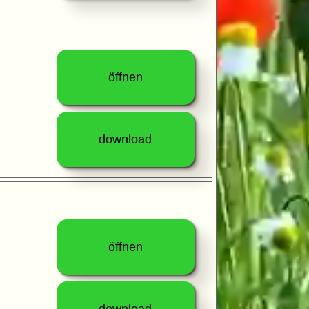
öffnen
download
öffnen
download