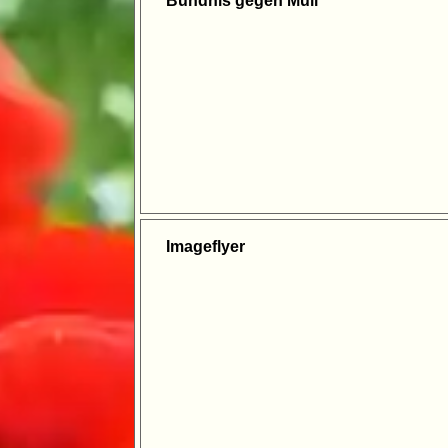
Bündnis gegen Müll
Imageflyer